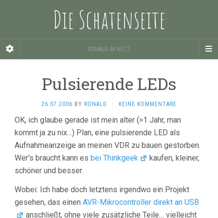
Die Schatenseite
RONALD IM NETZ
Pulsierende LEDs
26.07.2006
BY
RONALD
·
KEINE KOMMENTARE
OK, ich glaube gerade ist mein alter (>1 Jahr, man
kommt ja zu nix…) Plan, eine pulsierende LED als
Aufnahmeanzeige an meinen VDR zu bauen gestorben.
Wer’s braucht kann es
bei Thinkgeek
kaufen, kleiner,
schöner und besser.
Wobei: Ich habe doch letztens irgendwo ein Projekt
gesehen, das einen
AVR-Mikrocontroller direkt an USB
anschließt, ohne viele zusätzliche Teile… vielleicht