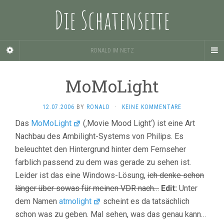
Die Schatenseite
RONALD IM NETZ
MoMoLight
12.07.2006
BY
RONALD
·
KEINE KOMMENTARE
Das
MoMoLight
(‚Movie Mood Light‘) ist eine Art
Nachbau des Ambilight-Systems von Philips. Es
beleuchtet den Hintergrund hinter dem Fernseher
farblich passend zu dem was gerade zu sehen ist.
Leider ist das eine Windows-Lösung,
ich denke schon
länger über sowas für meinen VDR nach…
Edit:
Unter
dem Namen
atmolight
scheint es da tatsächlich
schon was zu geben. Mal sehen, was das genau kann…