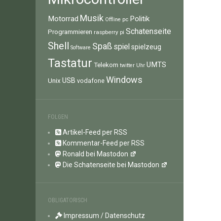
Musik
Motorrad
Politik
pc
Offline
Schatenseite
Programmieren
raspberry pi
Shell
Spaß
spiel
spielzeug
Software
Tastatur
UMTS
Telekom
twitter
Uhr
Windows
Unix
USB
vodafone
FOLGEN
Artikel-Feed per RSS
Kommentar-Feed per RSS
Ronald bei Mastodon
Die Schatenseite bei Mastodon
OBLIGATORISCH
Impressum / Datenschutz