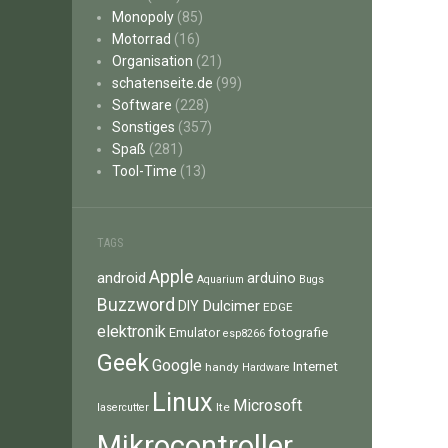
Monopoly
(85)
Motorrad
(16)
Organisation
(21)
schatenseite.de
(99)
Software
(228)
Sonstiges
(357)
Spaß
(281)
Tool-Time
(13)
TAGS
Apple
android
arduino
Aquarium
Bugs
Buzzword
Dulcimer
DIY
EDGE
elektronik
fotografie
Emulator
esp8266
Geek
Google
Internet
handy
Hardware
Linux
Microsoft
lte
lasercutter
Mikrocontroller