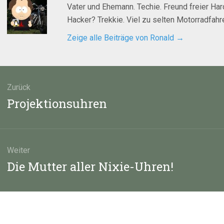
Vater und Ehemann. Techie. Freund freier Ha
Hacker? Trekkie. Viel zu selten Motorradfahre
Zeige alle Beiträge von Ronald
→
agsnavigation
Zurück
Vorheriger
Projektionsuhren
Beitrag:
Weiter
Nächster
Die Mutter aller Nixie-Uhren!
Beitrag: