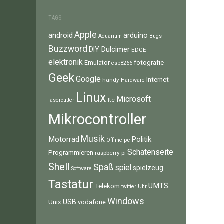
TAGS
Apple
android
arduino
Aquarium
Bugs
Buzzword
Dulcimer
DIY
EDGE
elektronik
fotografie
Emulator
esp8266
Geek
Google
Internet
handy
Hardware
Linux
Microsoft
lte
lasercutter
Mikrocontroller
Musik
Motorrad
Politik
pc
Offline
Schatenseite
Programmieren
raspberry pi
Shell
Spaß
spiel
spielzeug
Software
Tastatur
UMTS
Telekom
twitter
Uhr
Windows
Unix
USB
vodafone