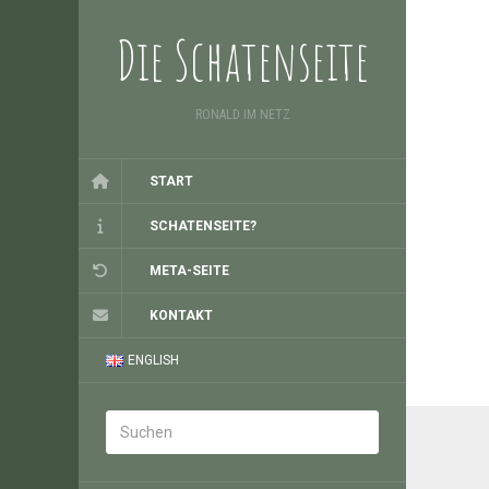
Die Schatenseite
RONALD IM NETZ
START
SCHATENSEITE?
META-SEITE
KONTAKT
ENGLISH