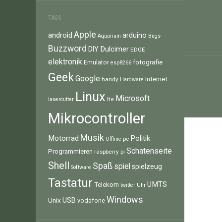
Beitr
TAGS
Apple
android
arduino
Aquarium
Bugs
Buzzword
Dulcimer
DIY
EDGE
elektronik
fotografie
Emulator
esp8266
Geek
Google
Internet
handy
Hardware
Linux
Microsoft
lte
lasercutter
Mikrocontroller
Musik
Motorrad
Politik
pc
Offline
Schatenseite
Programmieren
raspberry pi
Shell
Spaß
spiel
spielzeug
Software
Tastatur
UMTS
Telekom
twitter
Uhr
Windows
Unix
USB
vodafone