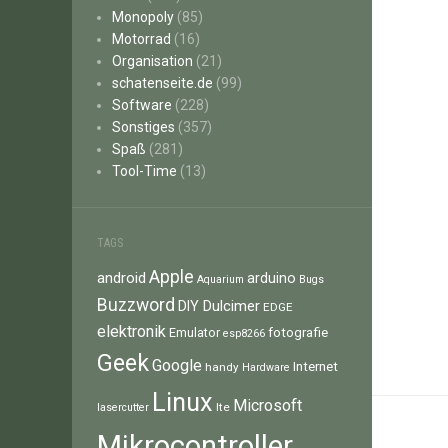
Monopoly
(85)
Motorrad
(16)
Organisation
(21)
schatenseite.de
(99)
Software
(228)
Sonstiges
(357)
Spaß
(281)
Tool-Time
(13)
TAGS
Apple
android
arduino
Aquarium
Bugs
Buzzword
Dulcimer
DIY
EDGE
elektronik
fotografie
Emulator
esp8266
Geek
Google
Internet
handy
Hardware
Linux
Microsoft
lte
lasercutter
Mikrocontroller