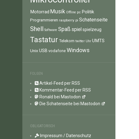
Musik
Motorrad
Politik
pc
Offline
Schatenseite
Programmieren
raspberry pi
Shell
Spaß
spiel
spielzeug
Software
Tastatur
UMTS
Telekom
twitter
Uhr
Windows
Unix
USB
vodafone
FOLGEN
Artikel-Feed per RSS
Kommentar-Feed per RSS
Ronald bei Mastodon
Die Schatenseite bei Mastodon
OBLIGATORISCH
Impressum / Datenschutz