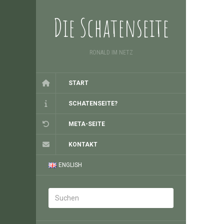
Die Schatenseite
RONALD IM NETZ
START
SCHATENSEITE?
META-SEITE
KONTAKT
ENGLISH