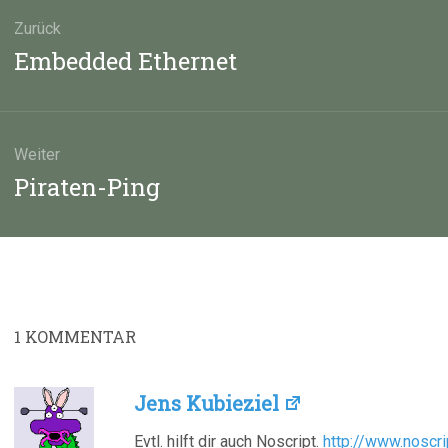
agsnavigation
Zurück
Vorheriger
Embedded Ethernet
Beitrag:
Weiter
Nächster
Piraten-Ping
Beitrag:
1
KOMMENTAR
Jens Kubieziel
Evtl. hilft dir auch Noscript.
http://www.noscri