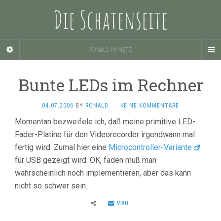
Die Schatenseite
RONALD IM NETZ
Bunte LEDs im Rechner
04.07.2006
BY
RONALD
·
KEINE KOMMENTARE
Momentan bezweifele ich, daß meine primitive LED-
Fader-Platine für den Videorecorder irgendwann mal
fertig wird. Zumal hier eine
Microcontroller-Variante
für USB gezeigt wird. OK, faden muß man
wahrscheinlich noch implementieren, aber das kann
nicht so schwer sein.
MAIL