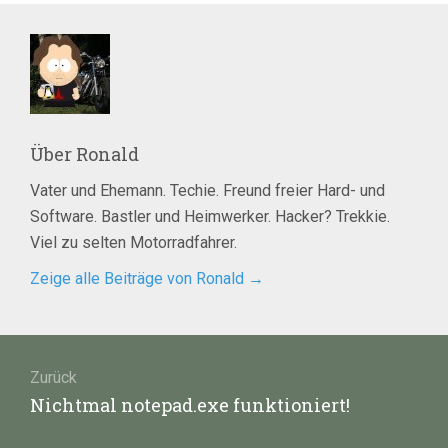
Über
Ronald
Vater und Ehemann. Techie. Freund freier Hard- und
Software. Bastler und Heimwerker. Hacker? Trekkie.
Viel zu selten Motorradfahrer.
Zeige alle Beiträge von Ronald
→
Beitragsnavigation
Zurück
Vorheriger
Nichtmal notepad.exe funktioniert!
Beitrag: