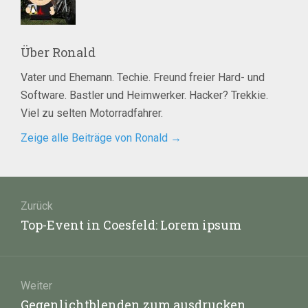
Über
Ronald
Vater und Ehemann. Techie. Freund freier Hard- und
Software. Bastler und Heimwerker. Hacker? Trekkie.
Viel zu selten Motorradfahrer.
Zeige alle Beiträge von Ronald
→
Beitragsnavigation
Zurück
Vorheriger
Top-Event in Coesfeld: Lorem ipsum
Beitrag:
Weiter
Nächster
Gegenlichtblenden zum ausdrucken