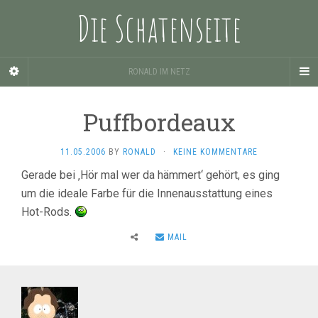
Die Schatenseite
RONALD IM NETZ
Puffbordeaux
11.05.2006
BY
RONALD
·
KEINE KOMMENTARE
Gerade bei ‚Hör mal wer da hämmert‘ gehört, es ging
um die ideale Farbe für die Innenausstattung eines
Hot-Rods.
MAIL