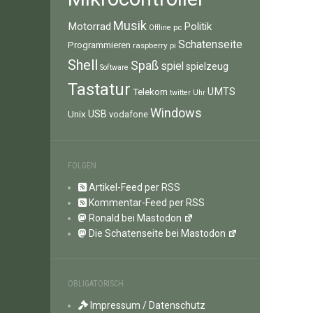
Musik
Motorrad
Politik
pc
Offline
Schatenseite
Programmieren
raspberry pi
Shell
Spaß
spiel
spielzeug
Software
Tastatur
UMTS
Telekom
twitter
Uhr
Windows
Unix
USB
vodafone
FOLGEN
Artikel-Feed per RSS
Kommentar-Feed per RSS
Ronald bei Mastodon
Die Schatenseite bei Mastodon
OBLIGATORISCH
Impressum / Datenschutz