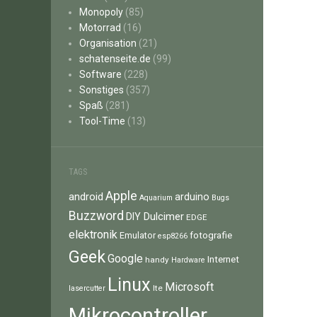
Monopoly
(85)
Motorrad
(16)
Organisation
(21)
schatenseite.de
(99)
Software
(228)
Sonstiges
(357)
Spaß
(281)
Tool-Time
(13)
TAGS
Apple
android
arduino
Aquarium
Bugs
Buzzword
Dulcimer
DIY
EDGE
elektronik
fotografie
Emulator
esp8266
Geek
Google
Internet
handy
Hardware
Linux
Microsoft
lte
lasercutter
Mikrocontroller