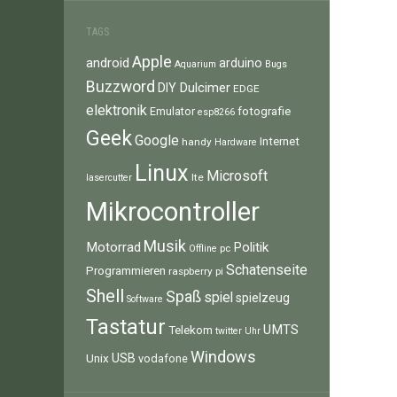
TAGS
Apple
android
arduino
Aquarium
Bugs
Buzzword
Dulcimer
DIY
EDGE
elektronik
fotografie
Emulator
esp8266
Geek
Google
Internet
handy
Hardware
Linux
Microsoft
lte
lasercutter
Mikrocontroller
Musik
Motorrad
Politik
pc
Offline
Schatenseite
Programmieren
raspberry pi
Shell
Spaß
spiel
spielzeug
Software
Tastatur
UMTS
Telekom
twitter
Uhr
Windows
Unix
USB
vodafone