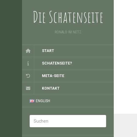
Die Schatenseite
RONALD IM NETZ
START
SCHATENSEITE?
META-SEITE
KONTAKT
ENGLISH