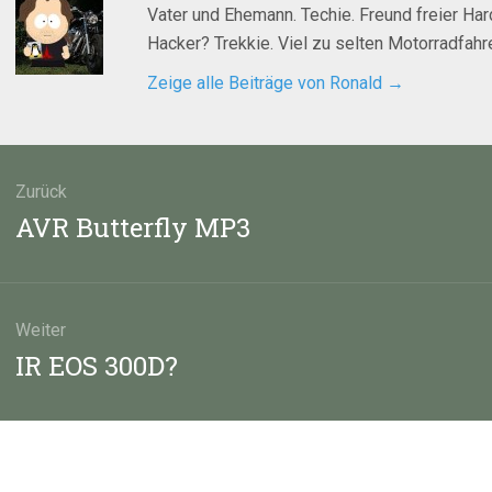
Vater und Ehemann. Techie. Freund freier Ha
Hacker? Trekkie. Viel zu selten Motorradfahre
Zeige alle Beiträge von Ronald
→
agsnavigation
Zurück
Vorheriger
AVR Butterfly MP3
Beitrag:
Weiter
Nächster
IR EOS 300D?
Beitrag: