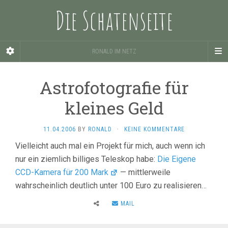
Die Schatenseite
RONALD IM NETZ
Astrofotografie für
kleines Geld
11.04.2006
BY
RONALD
·
KEINE KOMMENTARE
Vielleicht auch mal ein Projekt für mich, auch wenn ich
nur ein ziemlich billiges Teleskop habe:
Die Eigene
CCD-Kamera für 200 Mark
— mittlerweile
wahrscheinlich deutlich unter 100 Euro zu realisieren…
MAIL