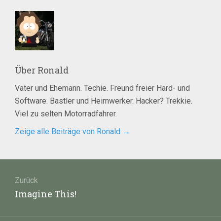
Über
Ronald
Vater und Ehemann. Techie. Freund freier Hard- und
Software. Bastler und Heimwerker. Hacker? Trekkie.
Viel zu selten Motorradfahrer.
Zeige alle Beiträge von Ronald
→
Beitragsnavigation
Zurück
Vorheriger
Imagine This!
Beitrag: