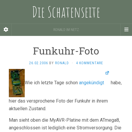
Die Schatenseite
RONALD IM NETZ
Funkuhr-Foto
26.02.2006
BY
RONALD
·
4 KOMMENTARE
Wie ich letzte Tage schon
angekündigt
habe,
hier das versprochene Foto der Funkuhr in ihrem
aktuellen Zustand.
Man sieht oben die MyAVR-Platine mit dem ATmega8,
angeschlossen ist lediglich eine Stromversorgung. Die