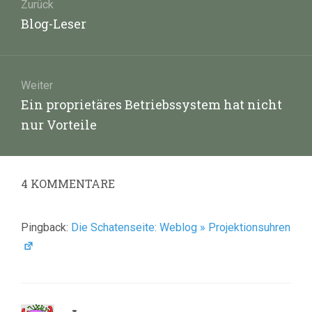
Zurück
Vorheriger
Blog-Leser
Beitrag:
Weiter
Nächster
Ein proprietäres Betriebssystem hat nicht
Beitrag:
nur Vorteile
4
KOMMENTARE
Pingback:
Die Schatenseite: Weblog » Projektionsuhren