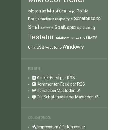
Musik
Motorrad
Politik
pc
Offline
Schatenseite
Programmieren
raspberry pi
Shell
Spaß
spiel
spielzeug
Software
Tastatur
UMTS
Telekom
twitter
Uhr
Windows
Unix
USB
vodafone
FOLGEN
Artikel-Feed per RSS
Kommentar-Feed per RSS
Ronald bei Mastodon
Die Schatenseite bei Mastodon
OBLIGATORISCH
Impressum / Datenschutz