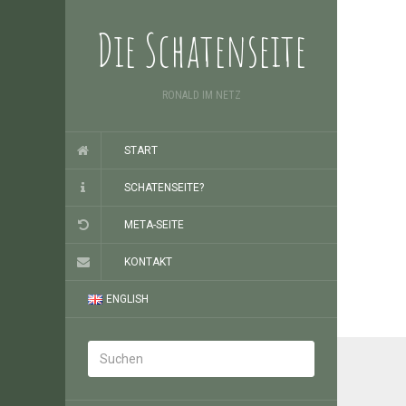
Die Schatenseite
RONALD IM NETZ
START
SCHATENSEITE?
META-SEITE
KONTAKT
ENGLISH