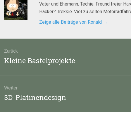
Vater und Ehemann. Techie. Freund freier Ha
Hacker? Trekkie. Viel zu selten Motorradfahre
Zeige alle Beiträge von Ronald
→
agsnavigation
Zurück
Vorheriger
Kleine Bastelprojekte
Beitrag:
Weiter
Nächster
3D-Platinendesign
Beitrag: