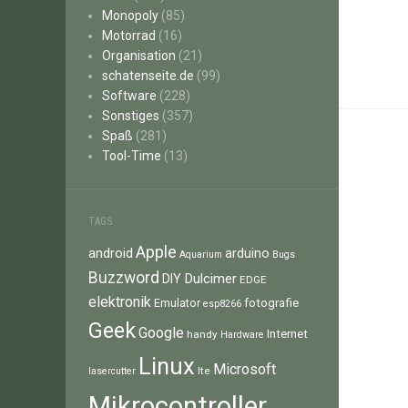
Monopoly
(85)
Motorrad
(16)
Organisation
(21)
schatenseite.de
(99)
Software
(228)
Sonstiges
(357)
Spaß
(281)
Tool-Time
(13)
TAGS
Apple
android
arduino
Aquarium
Bugs
Buzzword
Dulcimer
DIY
EDGE
elektronik
fotografie
Emulator
esp8266
Geek
Google
Internet
handy
Hardware
Linux
Microsoft
lte
lasercutter
Mikrocontroller