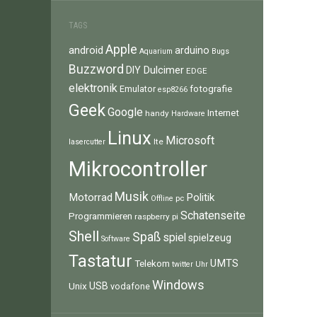
TAGS
Apple
android
arduino
Aquarium
Bugs
Buzzword
Dulcimer
DIY
EDGE
elektronik
fotografie
Emulator
esp8266
Geek
Google
Internet
handy
Hardware
Linux
Microsoft
lte
lasercutter
Mikrocontroller
Musik
Motorrad
Politik
pc
Offline
Schatenseite
Programmieren
raspberry pi
Shell
Spaß
spiel
spielzeug
Software
Tastatur
UMTS
Telekom
twitter
Uhr
Windows
Unix
USB
vodafone