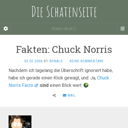
Die Schatenseite
RONALD IM NETZ
Fakten: Chuck Norris
03.02.2006
BY
RONALD
·
KEINE KOMMENTARE
Nachdem ich tagelang die Überschrift ignoriert habe,
habe ich gerade einen Klick gewagt, und: Ja,
Chuck
Norris Facts
sind
einen Blick wert.
MAIL