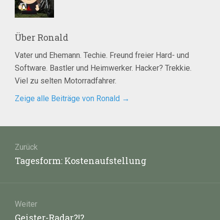
Über
Ronald
Vater und Ehemann. Techie. Freund freier Hard- und
Software. Bastler und Heimwerker. Hacker? Trekkie.
Viel zu selten Motorradfahrer.
Zeige alle Beiträge von Ronald
→
Beitragsnavigation
Zurück
Vorheriger
Tagesform: Kostenaufstellung
Beitrag:
Weiter
Nächster
Geister-Radar?!?