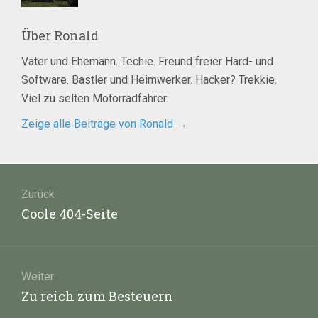
Über
Ronald
Vater und Ehemann. Techie. Freund freier Hard- und
Software. Bastler und Heimwerker. Hacker? Trekkie.
Viel zu selten Motorradfahrer.
Zeige alle Beiträge von Ronald
→
Beitragsnavigation
Zurück
Vorheriger
Coole 404-Seite
Beitrag:
Weiter
Nächster
Zu reich zum Besteuern
Beitrag: