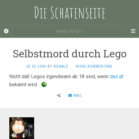
Die Schatenseite
RONALD IM NETZ
Selbstmord durch Lego
02.02.2006
BY
RONALD
·
KEINE KOMMENTARE
Nicht daß Legos irgendwann ab 18 sind, wenn
das
bekannt wird…
MAIL