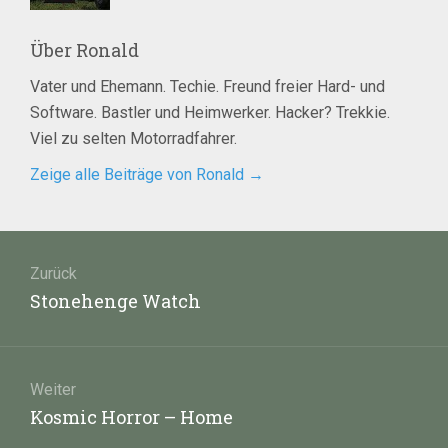
Über
Ronald
Vater und Ehemann. Techie. Freund freier Hard- und
Software. Bastler und Heimwerker. Hacker? Trekkie.
Viel zu selten Motorradfahrer.
Zeige alle Beiträge von Ronald
→
Beitragsnavigation
Zurück
Vorheriger
Stonehenge Watch
Beitrag:
Weiter
Nächster
Kosmic Horror – Home
Beitrag: