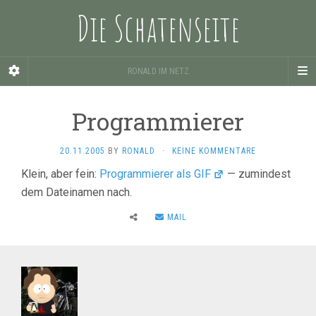
Die Schatenseite
RONALD IM NETZ
Programmierer
20.11.2005
BY
RONALD
·
KEINE KOMMENTARE
Klein, aber fein:
Programmierer als GIF
— zumindest
dem Dateinamen nach.
MAIL