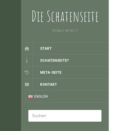
Die Schatenseite
RONALD IM NETZ
START
SCHATENSEITE?
META-SEITE
KONTAKT
ENGLISH