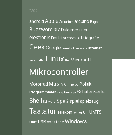
TAGS
Apple
android
arduino
Aquarium
Bugs
Buzzword
Dulcimer
DIY
EDGE
elektronik
fotografie
Emulator
esp8266
Geek
Google
Internet
handy
Hardware
Linux
Microsoft
lte
lasercutter
Mikrocontroller
Musik
Motorrad
Politik
pc
Offline
Schatenseite
Programmieren
raspberry pi
Shell
Spaß
spiel
spielzeug
Software
Tastatur
UMTS
Telekom
twitter
Uhr
Windows
Unix
USB
vodafone