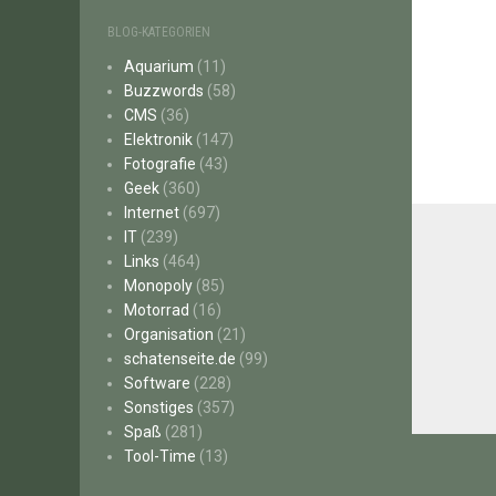
BLOG-KATEGORIEN
Aquarium
(11)
Buzzwords
(58)
CMS
(36)
Elektronik
(147)
Fotografie
(43)
Geek
(360)
Internet
(697)
IT
(239)
Links
(464)
Monopoly
(85)
Motorrad
(16)
Organisation
(21)
schatenseite.de
(99)
Software
(228)
Sonstiges
(357)
Spaß
(281)
Beitr
Tool-Time
(13)