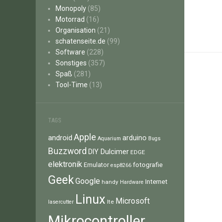
Monopoly
(85)
Motorrad
(16)
Organisation
(21)
schatenseite.de
(99)
Software
(228)
Sonstiges
(357)
Spaß
(281)
Tool-Time
(13)
TAGS
Apple
android
arduino
Aquarium
Bugs
Buzzword
Dulcimer
DIY
EDGE
elektronik
fotografie
Emulator
esp8266
Geek
Google
Internet
handy
Hardware
Linux
Microsoft
lte
lasercutter
Mikrocontroller