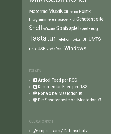
Musik
Motorrad
Politik
pc
Offline
Schatenseite
Programmieren
raspberry pi
Shell
Spaß
spiel
spielzeug
Software
Tastatur
UMTS
Telekom
twitter
Uhr
Windows
Unix
USB
vodafone
FOLGEN
Artikel-Feed per RSS
Kommentar-Feed per RSS
Ronald bei Mastodon
Die Schatenseite bei Mastodon
OBLIGATORISCH
Impressum / Datenschutz