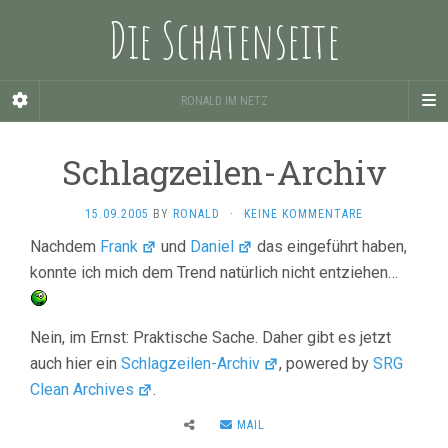
Die Schatenseite
RONALD IM NETZ
Schlagzeilen-Archiv
15.09.2005
BY
RONALD
·
KEINE KOMMENTARE
Nachdem
Frank
und
Daniel
das eingeführt haben,
konnte ich mich dem Trend natürlich nicht entziehen…
Nein, im Ernst: Praktische Sache. Daher gibt es jetzt
auch hier ein
Schlagzeilen-Archiv
, powered by
SRG
Clean Archives
.
MAIL