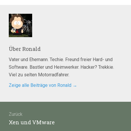
Über
Ronald
Vater und Ehemann. Techie. Freund freier Hard- und
Software. Bastler und Heimwerker. Hacker? Trekkie.
Viel zu selten Motorradfahrer.
Zeige alle Beiträge von Ronald
→
Beitragsnavigation
Zurück
Vorheriger
Xen und VMware
Beitrag: