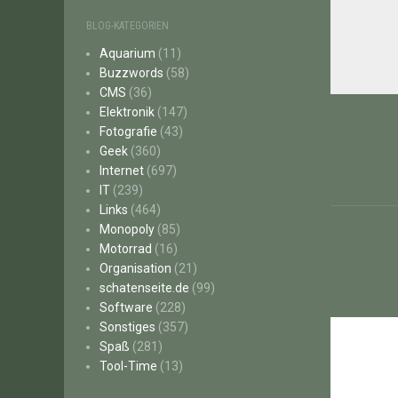
BLOG-KATEGORIEN
Aquarium
(11)
Buzzwords
(58)
CMS
(36)
Beitr
Elektronik
(147)
Fotografie
(43)
Geek
(360)
Internet
(697)
IT
(239)
Links
(464)
Monopoly
(85)
Motorrad
(16)
Organisation
(21)
schatenseite.de
(99)
Software
(228)
Sonstiges
(357)
Spaß
(281)
Tool-Time
(13)