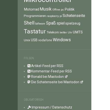
Musik
Motorrad
Politik
pc
Offline
Schatenseite
Programmieren
raspberry pi
Shell
Spaß
spiel
spielzeug
Software
Tastatur
UMTS
Telekom
twitter
Uhr
Windows
Unix
USB
vodafone
FOLGEN
Artikel-Feed per RSS
Kommentar-Feed per RSS
Ronald bei Mastodon
Die Schatenseite bei Mastodon
OBLIGATORISCH
Impressum / Datenschutz