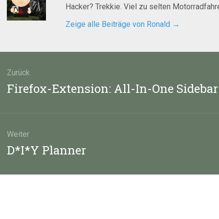
Hacker? Trekkie. Viel zu selten Motorradfahre
Zeige alle Beiträge von Ronald
→
agsnavigation
Zurück
Vorheriger
Firefox-Extension: All-In-One Sidebar
Beitrag:
Weiter
Nächster
D*I*Y Planner
Beitrag: