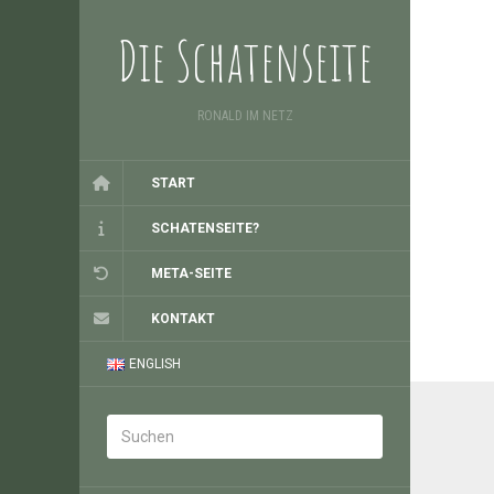
Die Schatenseite
RONALD IM NETZ
START
SCHATENSEITE?
META-SEITE
KONTAKT
ENGLISH