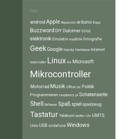
TAGS
Apple
android
arduino
Aquarium
Bugs
Buzzword
Dulcimer
DIY
EDGE
elektronik
fotografie
Emulator
esp8266
Geek
Google
Internet
handy
Hardware
Linux
Microsoft
lte
lasercutter
Mikrocontroller
Musik
Motorrad
Politik
pc
Offline
Schatenseite
Programmieren
raspberry pi
Shell
Spaß
spiel
spielzeug
Software
Tastatur
UMTS
Telekom
twitter
Uhr
Windows
Unix
USB
vodafone