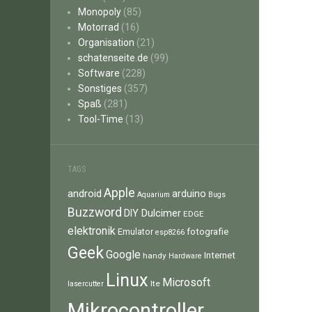
Monopoly
(85)
Motorrad
(16)
Organisation
(21)
schatenseite.de
(99)
Software
(228)
Sonstiges
(357)
Spaß
(281)
Tool-Time
(13)
TAGS
Apple
android
arduino
Aquarium
Bugs
Buzzword
Dulcimer
DIY
EDGE
elektronik
fotografie
Emulator
esp8266
Geek
Google
Internet
handy
Hardware
Linux
Microsoft
lte
lasercutter
Mikrocontroller