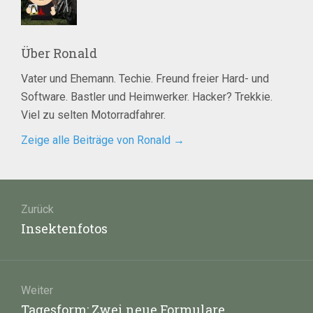
Über
Ronald
Vater und Ehemann. Techie. Freund freier Hard- und
Software. Bastler und Heimwerker. Hacker? Trekkie.
Viel zu selten Motorradfahrer.
Zeige alle Beiträge von Ronald
→
Beitragsnavigation
Zurück
Vorheriger
Insektenfotos
Beitrag:
Weiter
Nächster
Tagesform: Zwei neue Formulare