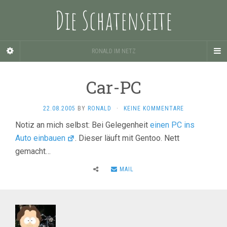
Die Schatenseite
RONALD IM NETZ
Car-PC
22.08.2005
BY
RONALD
·
KEINE KOMMENTARE
Notiz an mich selbst: Bei Gelegenheit
einen PC ins
Auto einbauen
. Dieser läuft mit Gentoo. Nett
gemacht…
MAIL