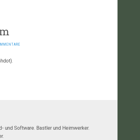
om
OMMENTARE
hdot).
rd- und Software. Bastler und Heimwerker.
r.