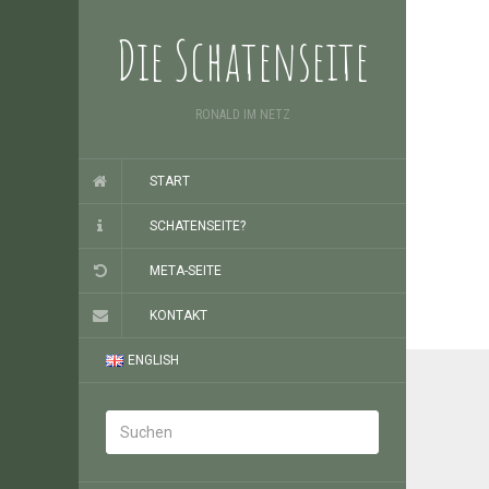
Die Schatenseite
RONALD IM NETZ
START
SCHATENSEITE?
META-SEITE
KONTAKT
ENGLISH