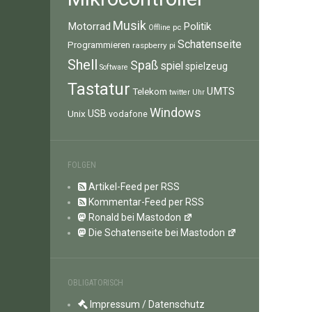
Musik
Motorrad
Politik
pc
Offline
Schatenseite
Programmieren
raspberry pi
Shell
Spaß
spiel
spielzeug
Software
Tastatur
UMTS
Telekom
twitter
Uhr
Windows
Unix
USB
vodafone
FOLGEN
Artikel-Feed per RSS
Kommentar-Feed per RSS
Ronald bei Mastodon
Die Schatenseite bei Mastodon
OBLIGATORISCH
Impressum / Datenschutz