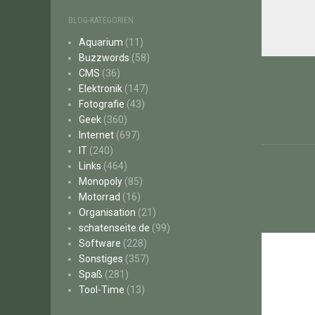
BLOG-KATEGORIEN
Aquarium
(11)
Buzzwords
(58)
Beitr
CMS
(36)
Elektronik
(147)
Fotografie
(43)
Geek
(360)
Internet
(697)
IT
(240)
Links
(464)
Monopoly
(85)
Motorrad
(16)
Organisation
(21)
schatenseite.de
(99)
Software
(228)
Sonstiges
(357)
Spaß
(281)
Tool-Time
(13)