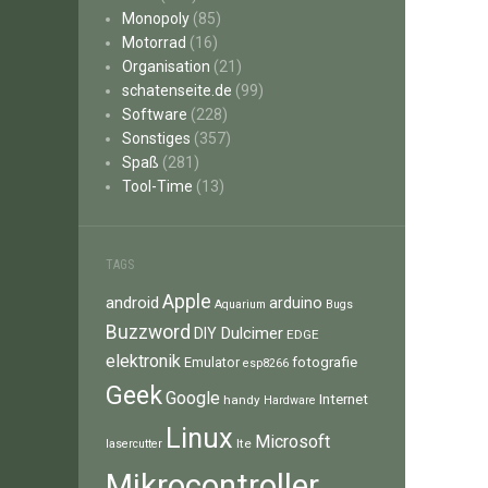
Monopoly
(85)
Motorrad
(16)
Organisation
(21)
schatenseite.de
(99)
Software
(228)
Sonstiges
(357)
Spaß
(281)
Tool-Time
(13)
TAGS
Apple
android
arduino
Aquarium
Bugs
Buzzword
Dulcimer
DIY
EDGE
elektronik
fotografie
Emulator
esp8266
Geek
Google
Internet
handy
Hardware
Linux
Microsoft
lte
lasercutter
Mikrocontroller