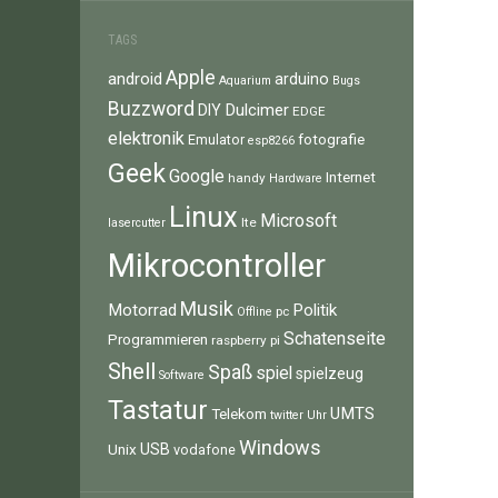
TAGS
Apple
android
arduino
Aquarium
Bugs
Buzzword
Dulcimer
DIY
EDGE
elektronik
fotografie
Emulator
esp8266
Geek
Google
Internet
handy
Hardware
Linux
Microsoft
lte
lasercutter
Mikrocontroller
Musik
Motorrad
Politik
pc
Offline
Schatenseite
Programmieren
raspberry pi
Shell
Spaß
spiel
spielzeug
Software
Tastatur
UMTS
Telekom
twitter
Uhr
Windows
Unix
USB
vodafone