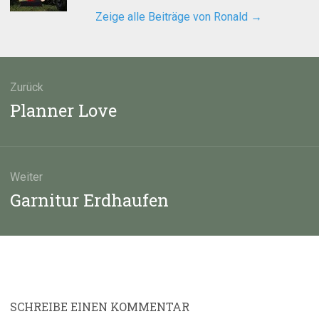
Zeige alle Beiträge von Ronald
→
agsnavigation
Zurück
Vorheriger
Planner Love
Beitrag:
Weiter
Nächster
Garnitur Erdhaufen
Beitrag:
SCHREIBE EINEN KOMMENTAR