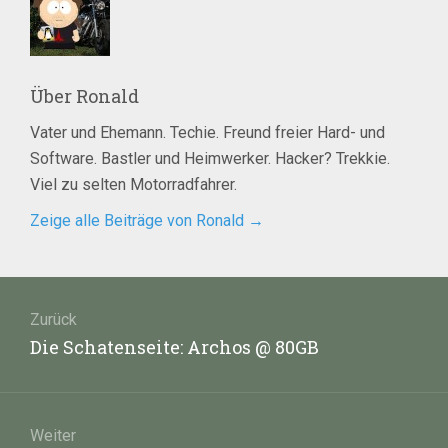
Über
Ronald
Vater und Ehemann. Techie. Freund freier Hard- und
Software. Bastler und Heimwerker. Hacker? Trekkie.
Viel zu selten Motorradfahrer.
Zeige alle Beiträge von Ronald
→
Beitragsnavigation
Zurück
Vorheriger
Die Schatenseite: Archos @ 80GB
Beitrag:
Weiter