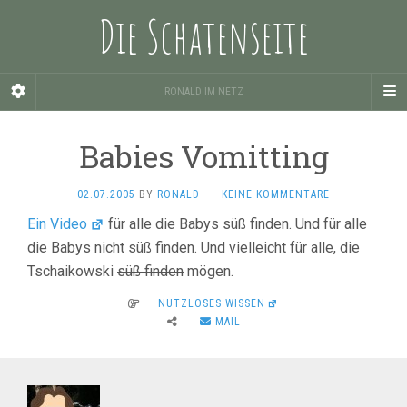
Die Schatenseite
RONALD IM NETZ
Babies Vomitting
02.07.2005
BY
RONALD
·
KEINE KOMMENTARE
Ein Video
für alle die Babys süß finden. Und für alle
die Babys nicht süß finden. Und vielleicht für alle, die
Tschaikowski
süß finden
mögen.
NUTZLOSES WISSEN
MAIL