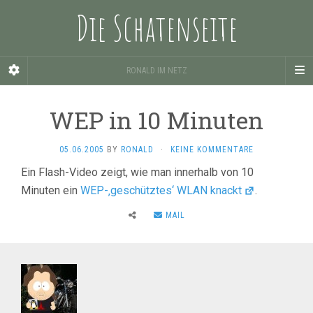
Die Schatenseite
RONALD IM NETZ
WEP in 10 Minuten
05.06.2005
BY
RONALD
·
KEINE KOMMENTARE
Ein Flash-Video zeigt, wie man innerhalb von 10
Minuten ein
WEP-‚geschütztes‘ WLAN knackt
.
MAIL