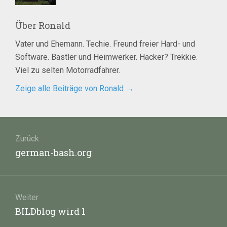
Über
Ronald
Vater und Ehemann. Techie. Freund freier Hard- und
Software. Bastler und Heimwerker. Hacker? Trekkie.
Viel zu selten Motorradfahrer.
Zeige alle Beiträge von Ronald
→
Beitragsnavigation
Zurück
Vorheriger
german-bash.org
Beitrag:
Weiter
Nächster
BILDblog wird 1
Beitrag: