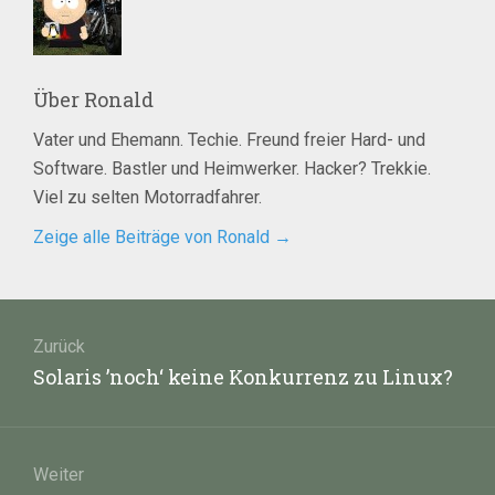
Über
Ronald
Vater und Ehemann. Techie. Freund freier Hard- und
Software. Bastler und Heimwerker. Hacker? Trekkie.
Viel zu selten Motorradfahrer.
Zeige alle Beiträge von Ronald
→
Beitragsnavigation
Zurück
Vorheriger
Solaris ’noch‘ keine Konkurrenz zu Linux?
Beitrag:
Weiter