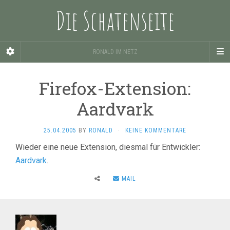
Die Schatenseite
RONALD IM NETZ
Firefox-Extension:
Aardvark
25.04.2005
BY
RONALD
·
KEINE KOMMENTARE
Wieder eine neue Extension, diesmal für Entwickler:
Aardvark
.
MAIL