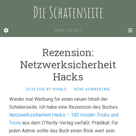
Die Schatenseite
RONALD IM NETZ
Rezension:
Netzwerksicherheit
Hacks
20.04.2005
BY
RONALD
·
KEINE KOMMENTARE
Wieder mal Werbung für einen neuen Inhalt der
Schatenseite: Ich habe eine Rezension des Buches
Netzwerksicherheit Hacks – 100 Insider-Tricks und
Tools
aus dem O’Reilly-Verlag verfaßt. Prädikat: Für
jeden Admin sollte das Buch einen Blick wert sein.