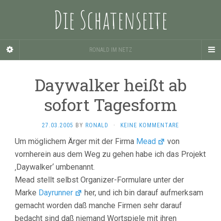
Die Schatenseite
RONALD IM NETZ
Daywalker heißt ab
sofort Tagesform
27.03.2005
BY
RONALD
·
KEINE KOMMENTARE
Um möglichem Ärger mit der Firma
Mead
von
vornherein aus dem Weg zu gehen habe ich das Projekt
‚Daywalker‘ umbenannt.
Mead stellt selbst Organizer-Formulare unter der
Marke
Dayrunner
her, und ich bin darauf aufmerksam
gemacht worden daß manche Firmen sehr darauf
bedacht sind daß niemand Wortspiele mit ihren