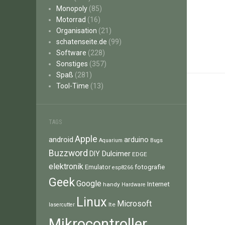
Monopoly
(85)
Motorrad
(16)
Organisation
(21)
schatenseite.de
(99)
Software
(228)
Sonstiges
(357)
Spaß
(281)
Tool-Time
(13)
TAGS
Apple
android
arduino
Aquarium
Bugs
Buzzword
Dulcimer
DIY
EDGE
elektronik
fotografie
Emulator
esp8266
Geek
Google
Internet
handy
Hardware
Linux
Microsoft
lte
lasercutter
Mikrocontroller