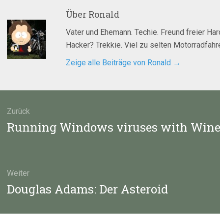
Über
Ronald
Vater und Ehemann. Techie. Freund freier Ha
Hacker? Trekkie. Viel zu selten Motorradfahre
Zeige alle Beiträge von Ronald
→
agsnavigation
Zurück
Vorheriger
Running Windows viruses with Win
Beitrag:
Weiter
Nächster
Douglas Adams: Der Asteroid
Beitrag: