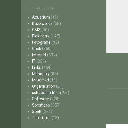
BLOG-KATEGORIEN
Aquarium
(11)
Buzzwords
(58)
CMS
(36)
Elektronik
(147)
Fotografie
(43)
Geek
(360)
Beitr
Internet
(697)
IT
(239)
Links
(464)
Monopoly
(85)
Motorrad
(16)
Organisation
(21)
schatenseite.de
(99)
Software
(228)
Sonstiges
(357)
Spaß
(281)
Tool-Time
(13)