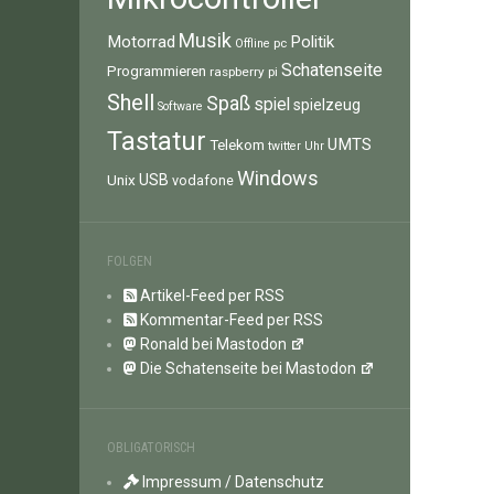
Musik
Motorrad
Politik
pc
Offline
Schatenseite
Programmieren
raspberry pi
Shell
Spaß
spiel
spielzeug
Software
Tastatur
UMTS
Telekom
twitter
Uhr
Windows
Unix
USB
vodafone
FOLGEN
Artikel-Feed per RSS
Kommentar-Feed per RSS
Ronald bei Mastodon
Die Schatenseite bei Mastodon
OBLIGATORISCH
Impressum / Datenschutz