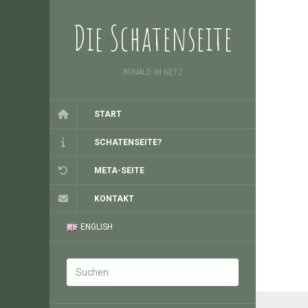
Die Schatenseite
RONALD IM NETZ
START
SCHATENSEITE?
META-SEITE
KONTAKT
ENGLISH