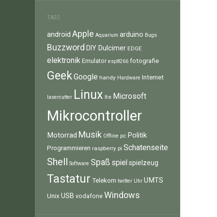
TAGS
Apple
android
arduino
Aquarium
Bugs
Buzzword
Dulcimer
DIY
EDGE
elektronik
fotografie
Emulator
esp8266
Geek
Google
Internet
handy
Hardware
Linux
Microsoft
lte
lasercutter
Mikrocontroller
Musik
Motorrad
Politik
pc
Offline
Schatenseite
Programmieren
raspberry pi
Shell
Spaß
spiel
spielzeug
Software
Tastatur
UMTS
Telekom
twitter
Uhr
Windows
Unix
USB
vodafone