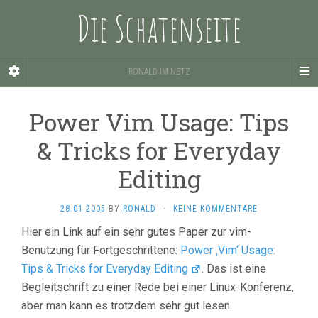
Die Schatenseite
RONALD IM NETZ
Power Vim Usage: Tips
& Tricks for Everyday
Editing
28.01.2005
BY
RONALD
·
KEINE KOMMENTARE
Hier ein Link auf ein sehr gutes Paper zur vim-
Benutzung für Fortgeschrittene:
Power ‚Vim‘ Usage:
Tips & Tricks for Everyday Editing
. Das ist eine
Begleitschrift zu einer Rede bei einer Linux-Konferenz,
aber man kann es trotzdem sehr gut lesen.