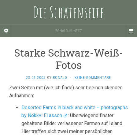
Die Schatenseite
RONALD IM NETZ
Starke Schwarz-Weiß-
Fotos
23.01.2005
BY
RONALD
·
KEINE KOMMENTARE
Zwei Seiten mit (wie ich finde) sehr beeindruckenden
Aufnahmen:
Deserted Farms in black and white – photographs
by Nökkvi El asson
: Überwiegend finster
gehaltene Bilder verlassener Farmen auf Island.
Hier treffen sich zwei meiner persönlichen