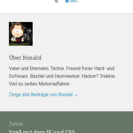
MAIL
Über
Ronald
Vater und Ehemann. Techie. Freund freier Hard- und
Software. Bastler und Heimwerker. Hacker? Trekkie.
Viel zu selten Motorradfahrer.
Zeige alle Beiträge von Ronald
→
Beitragsnavigation
Zurück
Vorheriger
Spaß mit dem IE und CSS