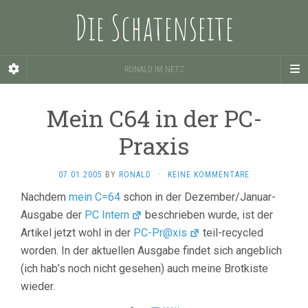
Die Schatenseite
RONALD IM NETZ
Mein C64 in der PC-
Praxis
07.01.2005
BY
RONALD
·
KEINE KOMMENTARE
Nachdem
mein C=64
schon in der Dezember/Januar-
Ausgabe der
PC Intern
beschrieben wurde, ist der
Artikel jetzt wohl in der
PC-Pr@xis
teil-recycled
worden. In der aktuellen Ausgabe findet sich angeblich
(ich hab’s noch nicht gesehen) auch meine Brotkiste
wieder.