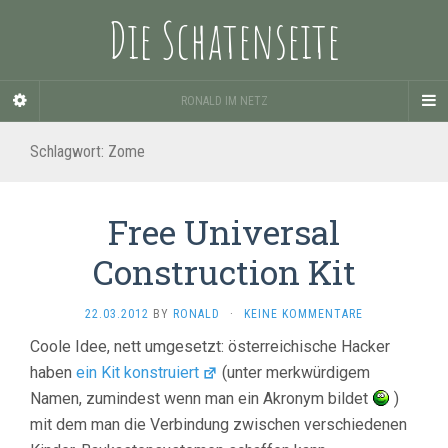
Die Schatenseite
RONALD IM NETZ
Schlagwort:
Zome
Free Universal
Construction Kit
22.03.2012
BY
RONALD
·
KEINE KOMMENTARE
Coole Idee, nett umgesetzt: österreichische Hacker
haben
ein Kit konstruiert
(unter merkwürdigem
Namen, zumindest wenn man ein Akronym bildet
)
mit dem man die Verbindung zwischen verschiedenen