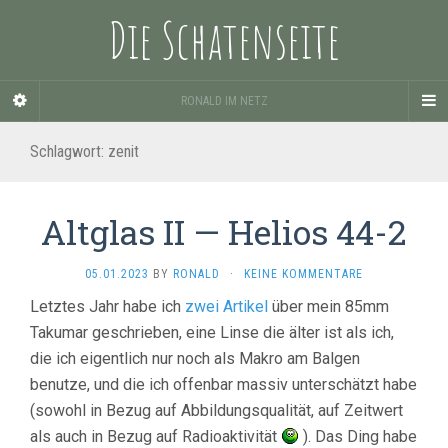
Die Schatenseite
RONALD IM NETZ
Schlagwort:
zenit
Altglas II — Helios 44-2
05.01.2023
BY
RONALD
·
KEINE KOMMENTARE
Letztes Jahr habe ich
zwei
Artikel
über mein 85mm
Takumar geschrieben, eine Linse die älter ist als ich,
die ich eigentlich nur noch als Makro am Balgen
benutze, und die ich offenbar massiv unterschätzt habe
(sowohl in Bezug auf Abbildungsqualität, auf Zeitwert
als auch in Bezug auf Radioaktivität
). Das Ding habe