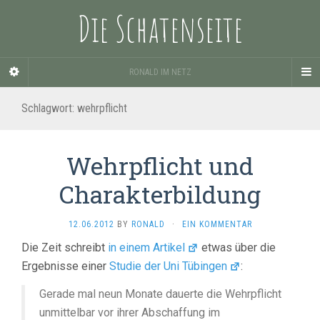
Die Schatenseite
RONALD IM NETZ
Schlagwort:
wehrpflicht
Wehrpflicht und
Charakterbildung
12.06.2012
BY
RONALD
·
EIN KOMMENTAR
Die Zeit schreibt
in einem Artikel
etwas über die
Ergebnisse einer
Studie der Uni Tübingen
:
Gerade mal neun Monate dauerte die Wehrpflicht
unmittelbar vor ihrer Abschaffung im