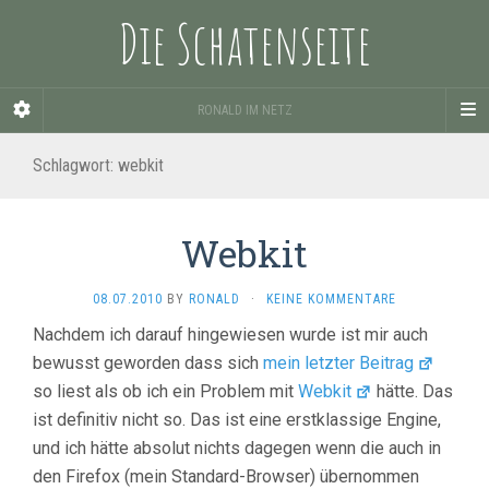
Die Schatenseite
RONALD IM NETZ
Schlagwort:
webkit
Webkit
08.07.2010
BY
RONALD
·
KEINE KOMMENTARE
Nachdem ich darauf hingewiesen wurde ist mir auch
bewusst geworden dass sich
mein letzter Beitrag
so liest als ob ich ein Problem mit
Webkit
hätte. Das
ist definitiv nicht so. Das ist eine erstklassige Engine,
und ich hätte absolut nichts dagegen wenn die auch in
den Firefox (mein Standard-Browser) übernommen