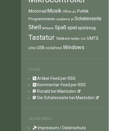
Musik
Motorrad
Politik
pc
Offline
Schatenseite
Programmieren
raspberry pi
Shell
Spaß
spiel
spielzeug
Software
Tastatur
UMTS
Telekom
twitter
Uhr
Windows
Unix
USB
vodafone
FOLGEN
Artikel-Feed per RSS
Kommentar-Feed per RSS
Ronald bei Mastodon
Die Schatenseite bei Mastodon
OBLIGATORISCH
Impressum / Datenschutz