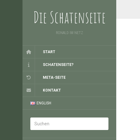
Die Schatenseite
RONALD IM NETZ
START
SCHATENSEITE?
META-SEITE
KONTAKT
ENGLISH