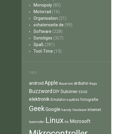
Monopoly
(85)
Motorrad
(16)
Organisation
(21)
schatenseite.de
(99)
Software
(228)
Sonstiges
(357)
Spaß
(281)
Tool-Time
(13)
TAGS
Apple
android
arduino
Aquarium
Bugs
Buzzword
Dulcimer
DIY
EDGE
elektronik
fotografie
Emulator
esp8266
Geek
Google
Internet
handy
Hardware
Linux
Microsoft
lte
lasercutter
Mikrocontroller