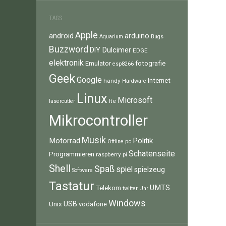
TAGS
Apple
android
arduino
Aquarium
Bugs
Buzzword
Dulcimer
DIY
EDGE
elektronik
fotografie
Emulator
esp8266
Geek
Google
Internet
handy
Hardware
Linux
Microsoft
lte
lasercutter
Mikrocontroller
Musik
Motorrad
Politik
pc
Offline
Schatenseite
Programmieren
raspberry pi
Shell
Spaß
spiel
spielzeug
Software
Tastatur
UMTS
Telekom
twitter
Uhr
Windows
Unix
USB
vodafone