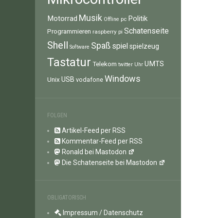
Musik
Motorrad
Politik
pc
Offline
Schatenseite
Programmieren
raspberry pi
Shell
Spaß
spiel
spielzeug
Software
Tastatur
UMTS
Telekom
twitter
Uhr
Windows
Unix
USB
vodafone
FOLGEN
Artikel-Feed per RSS
Kommentar-Feed per RSS
Ronald bei Mastodon
Die Schatenseite bei Mastodon
OBLIGATORISCH
Impressum / Datenschutz