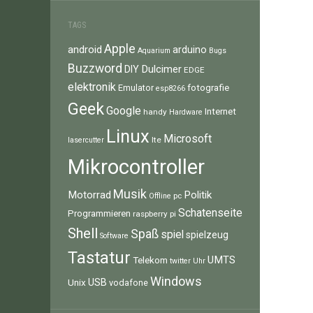
TAGS
Apple
android
arduino
Aquarium
Bugs
Buzzword
Dulcimer
DIY
EDGE
elektronik
fotografie
Emulator
esp8266
Geek
Google
Internet
handy
Hardware
Linux
Microsoft
lte
lasercutter
Mikrocontroller
Musik
Motorrad
Politik
pc
Offline
Schatenseite
Programmieren
raspberry pi
Shell
Spaß
spiel
spielzeug
Software
Tastatur
UMTS
Telekom
twitter
Uhr
Windows
Unix
USB
vodafone