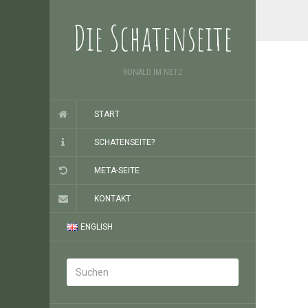
Die Schatenseite
RONALD IM NETZ
START
SCHATENSEITE?
META-SEITE
KONTAKT
ENGLISH