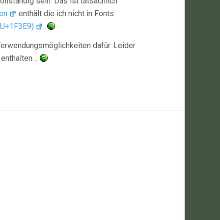
llständig sein. Das ist tatsächlich
en
enthält die ich nicht in Fonts
(U+1F3E9)
.
 Verwendungsmöglichkeiten dafür. Leider
h enthalten…