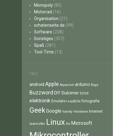
Monopoly
(85)
Motorrad
(16)
Organisation
(21)
schatenseite.de
(99)
Software
(228)
Sonstiges
(357)
Spaß
(281)
Tool-Time
(13)
TAGS
Apple
android
arduino
Aquarium
Bugs
Buzzword
Dulcimer
DIY
EDGE
elektronik
fotografie
Emulator
esp8266
Geek
Google
Internet
handy
Hardware
Linux
Microsoft
lte
lasercutter
Mikrocontroller