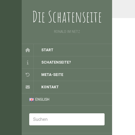
Die Schatenseite
RONALD IM NETZ
START
SCHATENSEITE?
META-SEITE
KONTAKT
ENGLISH