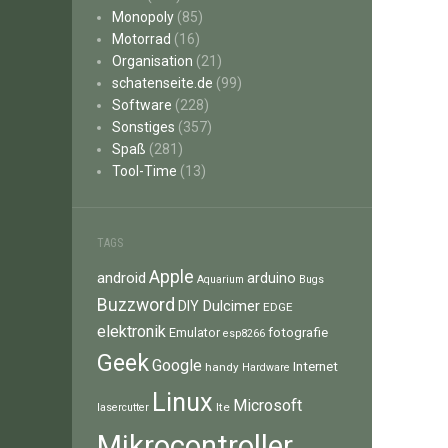
Monopoly
(85)
Motorrad
(16)
Organisation
(21)
schatenseite.de
(99)
Software
(228)
Sonstiges
(357)
Spaß
(281)
Tool-Time
(13)
TAGS
Apple
android
arduino
Aquarium
Bugs
Buzzword
Dulcimer
DIY
EDGE
elektronik
fotografie
Emulator
esp8266
Geek
Google
Internet
handy
Hardware
Linux
Microsoft
lte
lasercutter
Mikrocontroller