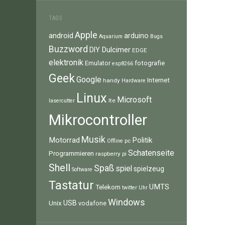
TAGS
Apple
android
arduino
Aquarium
Bugs
Buzzword
Dulcimer
DIY
EDGE
elektronik
fotografie
Emulator
esp8266
Geek
Google
Internet
handy
Hardware
Linux
Microsoft
lte
lasercutter
Mikrocontroller
Musik
Motorrad
Politik
pc
Offline
Schatenseite
Programmieren
raspberry pi
Shell
Spaß
spiel
spielzeug
Software
Tastatur
UMTS
Telekom
twitter
Uhr
Windows
Unix
USB
vodafone