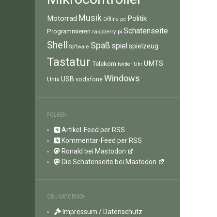
Musik
Motorrad
Politik
pc
Offline
Schatenseite
Programmieren
raspberry pi
Shell
Spaß
spiel
spielzeug
Software
Tastatur
UMTS
Telekom
twitter
Uhr
Windows
Unix
USB
vodafone
FOLGEN
Artikel-Feed per RSS
Kommentar-Feed per RSS
Ronald bei Mastodon
Die Schatenseite bei Mastodon
OBLIGATORISCH
Impressum / Datenschutz