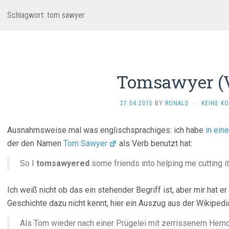
Schlagwort:
tom sawyer
Tomsawyer (V
27.04.2015
BY
RONALD
·
KEINE K
Ausnahmsweise mal was englischsprachiges: ich habe
in ein
der den Namen
Tom Sawyer
als Verb benutzt hat:
So I
tomsawyered
some friends into helping me cutting i
Ich weiß nicht ob das ein stehender Begriff ist, aber mir hat er
Geschichte dazu nicht kennt, hier ein Auszug aus der Wikipedi
Als Tom wieder nach einer Prügelei mit zerrissenem Hem