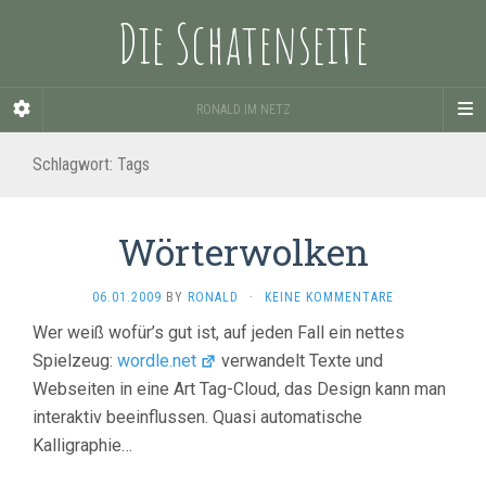
Die Schatenseite
RONALD IM NETZ
Schlagwort:
Tags
Wörterwolken
06.01.2009
BY
RONALD
·
KEINE KOMMENTARE
Wer weiß wofür’s gut ist, auf jeden Fall ein nettes
Spielzeug:
wordle.net
verwandelt Texte und
Webseiten in eine Art Tag-Cloud, das Design kann man
interaktiv beeinflussen. Quasi automatische
Kalligraphie…