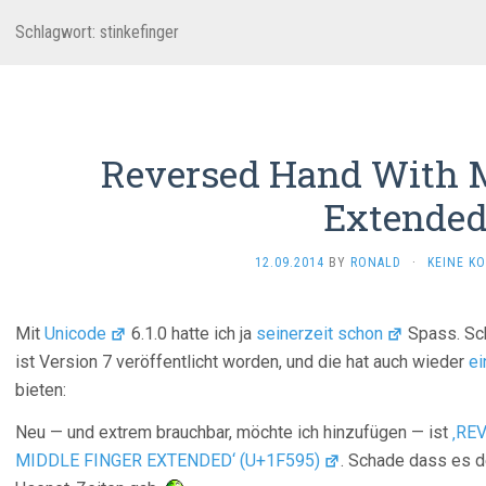
Schlagwort:
stinkefinger
Reversed Hand With M
Extende
12.09.2014
BY
RONALD
·
KEINE K
Mit
Unicode
6.1.0 hatte ich ja
seinerzeit schon
Spass. Sch
ist Version 7 veröffentlicht worden, und die hat auch wieder
ei
bieten:
Neu — und extrem brauchbar, möchte ich hinzufügen — ist
‚RE
MIDDLE FINGER EXTENDED‘ (U+1F595)
. Schade dass es d