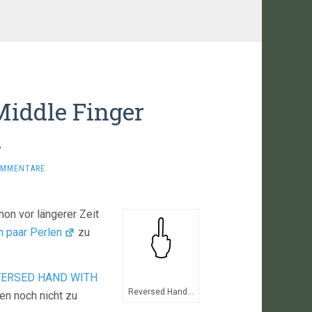
iddle Finger
d
OMMENTARE
on vor längerer Zeit
n paar Perlen
zu
VERSED HAND WITH
Reversed Hand…
en noch nicht zu