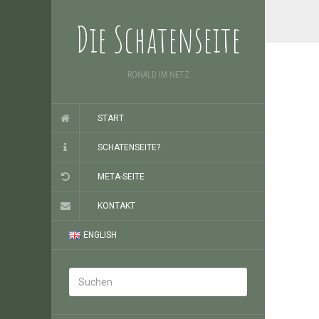
Die Schatenseite
RONALD IM NETZ
START
SCHATENSEITE?
META-SEITE
KONTAKT
ENGLISH