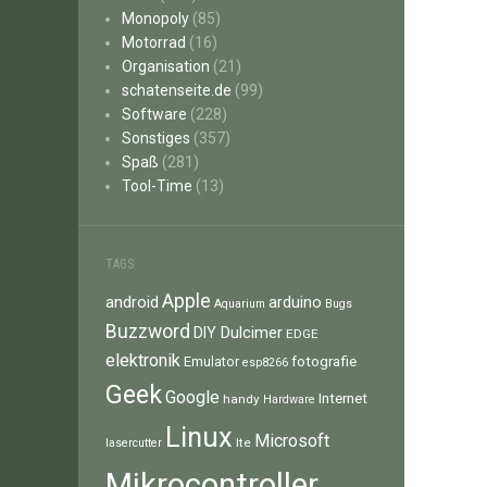
Monopoly
(85)
Motorrad
(16)
Organisation
(21)
schatenseite.de
(99)
Software
(228)
Sonstiges
(357)
Spaß
(281)
Tool-Time
(13)
TAGS
Apple
android
arduino
Aquarium
Bugs
Buzzword
Dulcimer
DIY
EDGE
elektronik
fotografie
Emulator
esp8266
Geek
Google
Internet
handy
Hardware
Linux
Microsoft
lte
lasercutter
Mikrocontroller