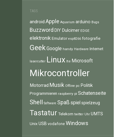
TAGS
Apple
android
arduino
Aquarium
Bugs
Buzzword
Dulcimer
DIY
EDGE
elektronik
fotografie
Emulator
esp8266
Geek
Google
Internet
handy
Hardware
Linux
Microsoft
lte
lasercutter
Mikrocontroller
Musik
Motorrad
Politik
pc
Offline
Schatenseite
Programmieren
raspberry pi
Shell
Spaß
spiel
spielzeug
Software
Tastatur
UMTS
Telekom
twitter
Uhr
Windows
Unix
USB
vodafone