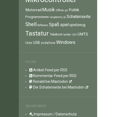
Musik
Motorrad
Politik
pc
Offline
Schatenseite
Programmieren
raspberry pi
Shell
Spaß
spiel
spielzeug
Software
Tastatur
UMTS
Telekom
twitter
Uhr
Windows
Unix
USB
vodafone
FOLGEN
Artikel-Feed per RSS
Kommentar-Feed per RSS
Ronald bei Mastodon
Die Schatenseite bei Mastodon
OBLIGATORISCH
Impressum / Datenschutz