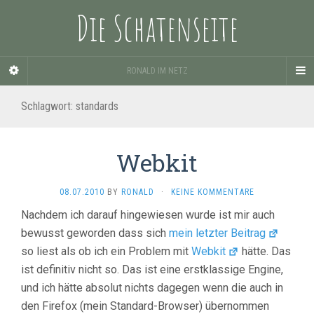
Die Schatenseite
RONALD IM NETZ
Schlagwort:
standards
Webkit
08.07.2010
BY
RONALD
·
KEINE KOMMENTARE
Nachdem ich darauf hingewiesen wurde ist mir auch
bewusst geworden dass sich
mein letzter Beitrag
so liest als ob ich ein Problem mit
Webkit
hätte. Das
ist definitiv nicht so. Das ist eine erstklassige Engine,
und ich hätte absolut nichts dagegen wenn die auch in
den Firefox (mein Standard-Browser) übernommen