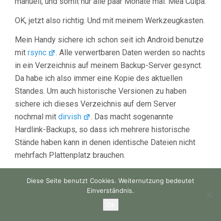
manuell, und somit nur alle paar Monate mal. Mea Culpa.
OK, jetzt also richtig. Und mit meinem Werkzeugkasten.
Mein Handy sichere ich schon seit ich Android benutze
mit
rsync
. Alle verwertbaren Daten werden so nachts
in ein Verzeichnis auf meinem Backup-Server gesynct.
Da habe ich also immer eine Kopie des aktuellen
Standes. Um auch historische Versionen zu haben
sichere ich dieses Verzeichnis auf dem Server
nochmal mit
dirvish
. Das macht sogenannte
Hardlink-Backups, so dass ich mehrere historische
Stände haben kann in denen identische Dateien nicht
mehrfach Plattenplatz brauchen.
So ähnlich machen wir das jetzt auch mit dem
Diese Seite benutzt Cookies. Weiternutzung bedeutet
Notebook.
weiterlesen
Einverständnis.
Ok