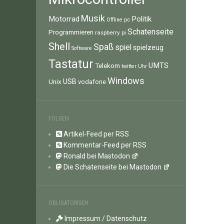
Musik
Motorrad
Politik
pc
Offline
Schatenseite
Programmieren
raspberry pi
Shell
Spaß
spiel
spielzeug
Software
Tastatur
UMTS
Telekom
twitter
Uhr
Windows
Unix
USB
vodafone
FOLGEN
Artikel-Feed per RSS
Kommentar-Feed per RSS
Ronald bei Mastodon
Die Schatenseite bei Mastodon
OBLIGATORISCH
Impressum / Datenschutz