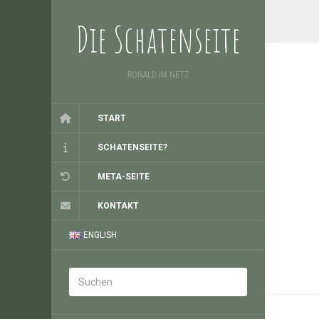
Die Schatenseite
RONALD IM NETZ
START
SCHATENSEITE?
META-SEITE
KONTAKT
ENGLISH