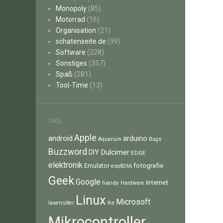
Monopoly
(85)
Motorrad
(16)
Organisation
(21)
schatenseite.de
(99)
Software
(228)
Sonstiges
(357)
Spaß
(281)
Tool-Time
(13)
TAGS
Apple
android
arduino
Aquarium
Bugs
Buzzword
Dulcimer
DIY
EDGE
elektronik
fotografie
Emulator
esp8266
Geek
Google
Internet
handy
Hardware
Linux
Microsoft
lte
lasercutter
Mikrocontroller