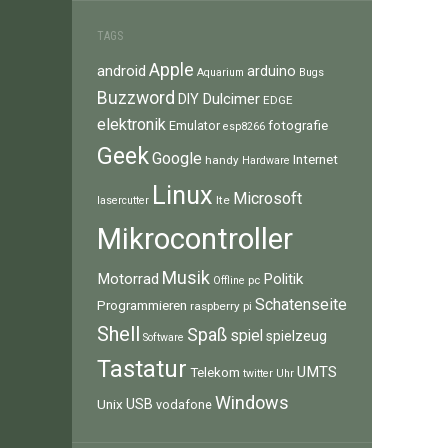
TAGS
Apple
android
arduino
Aquarium
Bugs
Buzzword
Dulcimer
DIY
EDGE
elektronik
fotografie
Emulator
esp8266
Geek
Google
Internet
handy
Hardware
Linux
Microsoft
lte
lasercutter
Mikrocontroller
Musik
Motorrad
Politik
pc
Offline
Schatenseite
Programmieren
raspberry pi
Shell
Spaß
spiel
spielzeug
Software
Tastatur
UMTS
Telekom
twitter
Uhr
Windows
Unix
USB
vodafone