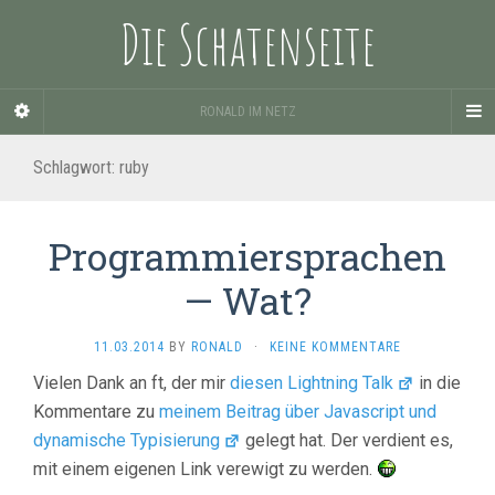
Die Schatenseite
RONALD IM NETZ
Schlagwort:
ruby
Programmiersprachen
— Wat?
11.03.2014
BY
RONALD
·
KEINE KOMMENTARE
Vielen Dank an ft, der mir
diesen Lightning Talk
in die
Kommentare zu
meinem Beitrag über Javascript und
dynamische Typisierung
gelegt hat. Der verdient es,
mit einem eigenen Link verewigt zu werden.