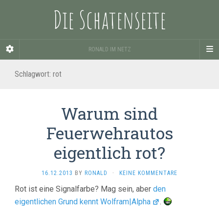
Die Schatenseite
RONALD IM NETZ
Schlagwort:
rot
Warum sind
Feuerwehrautos
eigentlich rot?
16.12.2013
BY
RONALD
·
KEINE KOMMENTARE
Rot ist eine Signalfarbe? Mag sein, aber
den
eigentlichen Grund kennt Wolfram|Alpha
.