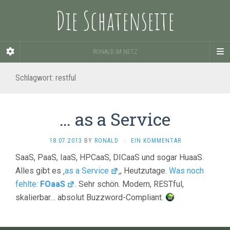
Die Schatenseite
RONALD IM NETZ
Schlagwort:
restful
… as a Service
18.07.2013
BY
RONALD
·
EIN KOMMENTAR
SaaS, PaaS, IaaS, HPCaaS, DICaaS und sogar HuaaS.
Alles gibt es ‚
as a Service
‚, Heutzutage.
Was noch
fehlte:
FOaaS
. Sehr schön. Modern, RESTful,
skalierbar… absolut Buzzword-Compliant.