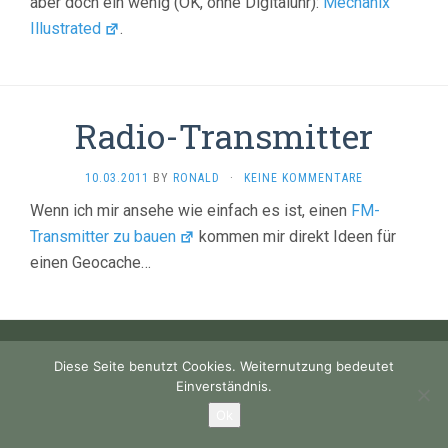
aber doch ein wenig (OK, ohne Digitaluhr):
Mechanix
Illustrated
.
Radio-Transmitter
10.03.2011
BY
RONALD
·
KEINE KOMMENTARE
Wenn ich mir ansehe wie einfach es ist, einen
FM-
Transmitter zu bauen
kommen mir direkt Ideen für
einen Geocache…
Diese Seite benutzt Cookies. Weiternutzung bedeutet
Einverständnis.
Ok