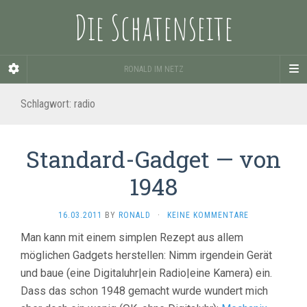
Die Schatenseite
RONALD IM NETZ
Schlagwort:
radio
Standard-Gadget — von
1948
16.03.2011
BY
RONALD
·
KEINE KOMMENTARE
Man kann mit einem simplen Rezept aus allem
möglichen Gadgets herstellen: Nimm irgendein Gerät
und baue (eine Digitaluhr|ein Radio|eine Kamera) ein.
Dass das schon 1948 gemacht wurde wundert mich