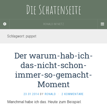
Die Schatenseite
RONALD IM NETZ
Schlagwort:
puppet
Der warum-hab-ich-
das-nicht-schon-
immer-so-gemacht-
Moment
23.01.2014
BY
RONALD
·
2 KOMMENTARE
Manchmal habe ich das. Heute zum Beispiel.