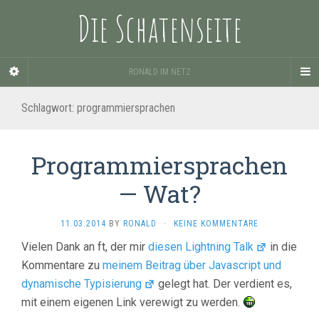
Die Schatenseite
RONALD IM NETZ
Schlagwort:
programmiersprachen
Programmiersprachen
— Wat?
11.03.2014
BY
RONALD
·
KEINE KOMMENTARE
Vielen Dank an ft, der mir
diesen Lightning Talk
in die
Kommentare zu
meinem Beitrag über Javascript und
dynamische Typisierung
gelegt hat. Der verdient es,
mit einem eigenen Link verewigt zu werden.