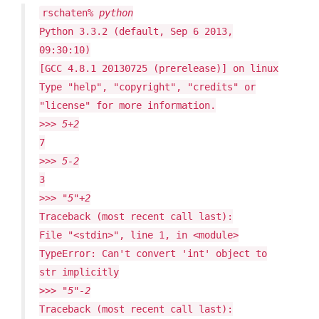
rschaten%
python
Python 3.3.2 (default, Sep 6 2013,
09:30:10)
[GCC 4.8.1 20130725 (prerelease)] on linux
Type "help", "copyright", "credits" or
"license" for more information.
>>>
5+2
7
>>>
5-2
3
>>>
"5"+2
Traceback (most recent call last):
File "<stdin>", line 1, in <module>
TypeError: Can't convert 'int' object to
str implicitly
>>>
"5"-2
Traceback (most recent call last):