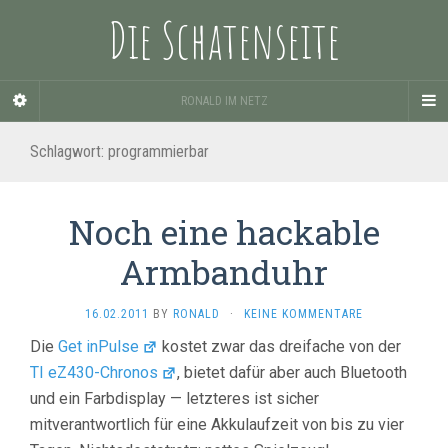
Die Schatenseite
RONALD IM NETZ
Schlagwort:
programmierbar
Noch eine hackable
Armbanduhr
16.02.2011
BY
RONALD
·
KEINE KOMMENTARE
Die
Get inPulse
kostet zwar das dreifache von der
TI eZ430-Chronos
, bietet dafür aber auch Bluetooth
und ein Farbdisplay — letzteres ist sicher
mitverantwortlich für eine Akkulaufzeit von bis zu vier