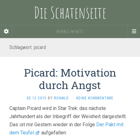
Die Schatenseite
RONALD IM NETZ
Schlagwort:
picard
Picard: Motivation
durch Angst
03.12.2015
BY
RONALD
·
KEINE KOMMENTARE
Captain Picard wird in Star Trek: das nächste
Jahrhundert als der Inbegriff der Weisheit dargestellt.
Das ist mir Gestern wieder in der Folge
Der Pakt mit
dem Teufel
aufgefallen: