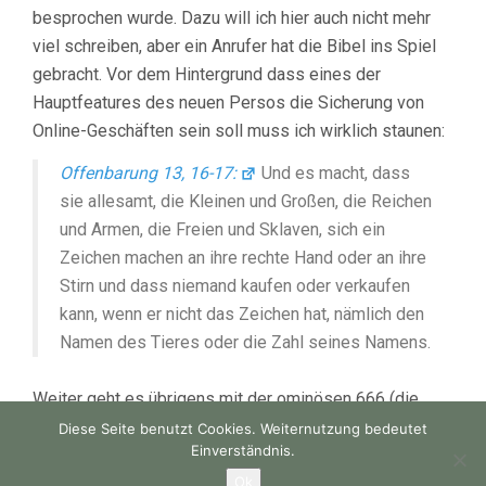
besprochen wurde. Dazu will ich hier auch nicht mehr
viel schreiben, aber ein Anrufer hat die Bibel ins Spiel
gebracht. Vor dem Hintergrund dass eines der
Hauptfeatures des neuen Persos die Sicherung von
Online-Geschäften sein soll muss ich wirklich staunen:
Offenbarung 13, 16-17:
Und es macht, dass
sie allesamt, die Kleinen und Großen, die Reichen
und Armen, die Freien und Sklaven, sich ein
Zeichen machen an ihre rechte Hand oder an ihre
Stirn und dass niemand kaufen oder verkaufen
kann, wenn er nicht das Zeichen hat, nämlich den
Namen des Tieres oder die Zahl seines Namens.
Weiter geht es übrigens mit der ominösen 666 (die
aber nicht sonderlich interessant ist, wie ich schon
vor
Diese Seite benutzt Cookies. Weiternutzung bedeutet
Einverständnis.
fünf Jahren herausfand
).
Ok