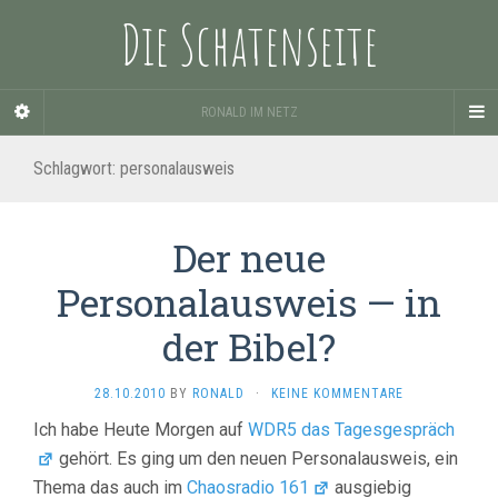
Die Schatenseite
RONALD IM NETZ
Schlagwort:
personalausweis
Der neue
Personalausweis — in
der Bibel?
28.10.2010
BY
RONALD
·
KEINE KOMMENTARE
Ich habe Heute Morgen auf
WDR5 das Tagesgespräch
gehört. Es ging um den neuen Personalausweis, ein
Thema das auch im
Chaosradio 161
ausgiebig