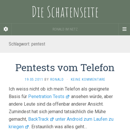
Die Schatenseite
RONALD IM NETZ
Schlagwort:
pentest
Pentests vom Telefon
19.05.2011
BY
RONALD
·
KEINE KOMMENTARE
Ich weiss nicht ob ich mein Telefon als geeignete
Basis für
Penetration Tests
ansehen würde, aber
andere Leute sind da offenbar anderer Ansicht.
Zumindest hat sich jemand tatsächlich die Mühe
gemacht,
BackTrack
unter Android zum Laufen zu
kriegen
. Erstaunlich was alles geht…