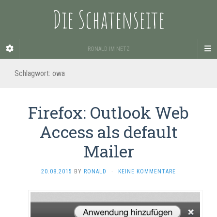
Die Schatenseite
RONALD IM NETZ
Schlagwort:
owa
Firefox: Outlook Web
Access als default
Mailer
20.08.2015
BY
RONALD
·
KEINE KOMMENTARE