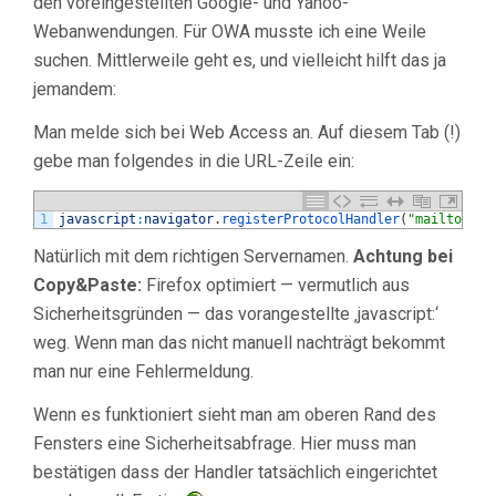
den voreingestellten Google- und Yahoo-
Webanwendungen. Für OWA musste ich eine Weile
suchen. Mittlerweile geht es, und vielleicht hilft das ja
jemandem:
Man melde sich bei Web Access an. Auf diesem Tab (!)
gebe man folgendes in die URL-Zeile ein:
1
javascript
:
navigator
.
registerProtocolHandler
(
"mailto"
,
"h
Natürlich mit dem richtigen Servernamen.
Achtung bei
Copy&Paste:
Firefox optimiert — vermutlich aus
Sicherheitsgründen — das vorangestellte ‚javascript:‘
weg. Wenn man das nicht manuell nachträgt bekommt
man nur eine Fehlermeldung.
Wenn es funktioniert sieht man am oberen Rand des
Fensters eine Sicherheitsabfrage. Hier muss man
bestätigen dass der Handler tatsächlich eingerichtet